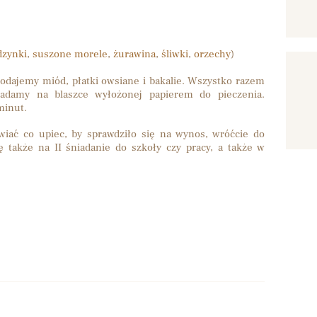
dzynki
,
suszone morele
,
żurawina
,
śliwki
,
orzechy
)
dajemy miód, płatki owsiane i bakalie. Wszystko razem
adamy na blaszce wyłożonej papierem do pieczenia.
minut.
awiać co upiec, by sprawdziło się na wynos, wróćcie do
ę także na II śniadanie do szkoły czy pracy, a także w