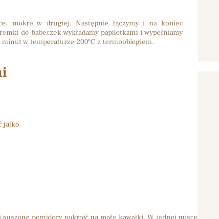
ce, mokre w drugiej. Następnie łączymy i na koniec
oremki do babeczek wykładamy papilotkami i wypełniamy
20 minut w temperaturze 200ºC z termoobiegiem.
i
 jajko
i,suszone pomidory pokroić na małe kawałki. W jednej misce