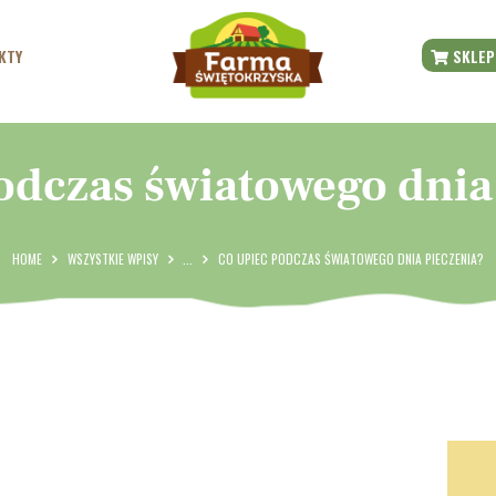
START
KTY
SKLEP
O FARMIE
BLOG
odczas światowego dnia
NASZE PRODUKTY
SKLEP ONLINE
HOME
WSZYSTKIE WPISY
...
CO UPIEC PODCZAS ŚWIATOWEGO DNIA PIECZENIA?
CENTRUM PRASOWE
KONTAKT