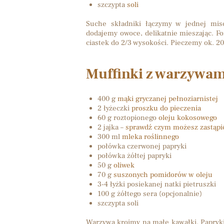
szczypta
soli
Suche składniki łączymy w jednej mis
dodajemy owoce, delikatnie mieszając. F
ciastek do 2/3 wysokości. Pieczemy ok. 
Muffinki z warzywam
400 g
mąki gryczanej pełnoziarnistej
2 łyżeczki
proszku do pieczenia
60 g roztopionego
oleju kokosowego
2 jajka –
sprawdź czym możesz zastąpić
300 ml
mleka roślinnego
połówka czerwonej papryki
połówka żółtej papryki
50 g
oliwek
70 g
suszonych pomidorów w oleju
3-4 łyżki posiekanej natki pietruszki
100 g żółtego sera (opcjonalnie)
szczypta soli
Warzywa kroimy na małe kawałki. Papryk