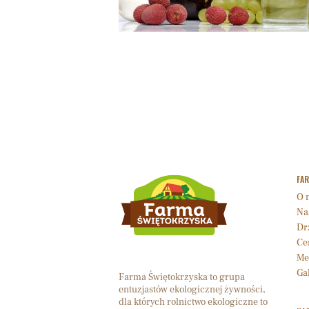
FA
O 
Na
Dr
Cer
Me
Gal
Farma Świętokrzyska to grupa
entuzjastów ekologicznej żywności,
dla których rolnictwo ekologiczne to