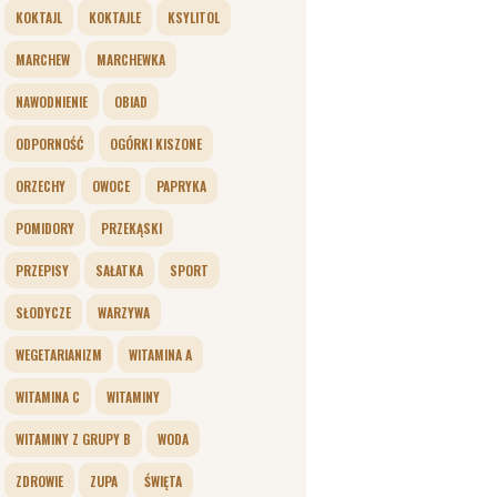
KOKTAJL
KOKTAJLE
KSYLITOL
MARCHEW
MARCHEWKA
NAWODNIENIE
OBIAD
ODPORNOŚĆ
OGÓRKI KISZONE
ORZECHY
OWOCE
PAPRYKA
POMIDORY
PRZEKĄSKI
PRZEPISY
SAŁATKA
SPORT
SŁODYCZE
WARZYWA
WEGETARIANIZM
WITAMINA A
WITAMINA C
WITAMINY
WITAMINY Z GRUPY B
WODA
ZDROWIE
ZUPA
ŚWIĘTA