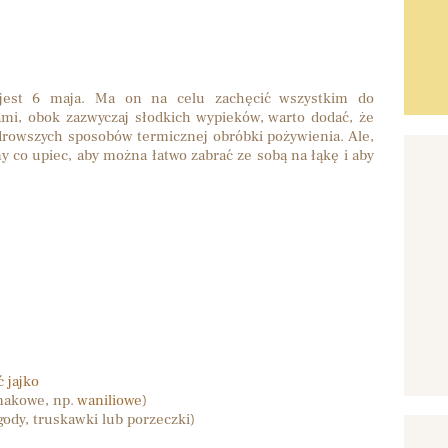
 jest 6 maja. Ma on na celu zachęcić wszystkim do
mi, obok zazwyczaj słodkich wypieków, warto dodać, że
drowszych sposobów termicznej obróbki pożywienia. Ale,
 co upiec, aby można łatwo zabrać ze sobą na łąkę i aby
 jajko
makowe, np.
waniliowe
)
gody, truskawki lub porzeczki)