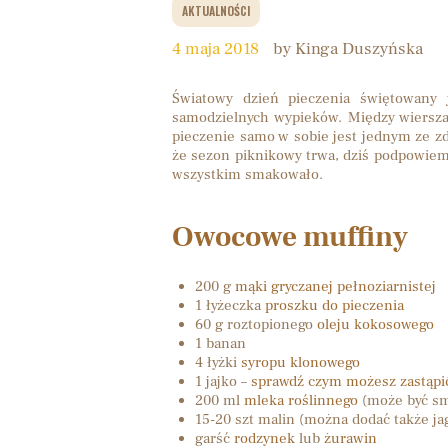
AKTUALNOŚCI
4 maja 2018
by Kinga Duszyńska
Światowy dzień pieczenia świętowany
samodzielnych wypieków. Między wiersza
pieczenie samo w sobie jest jednym ze z
że sezon piknikowy trwa, dziś podpowiemy
wszystkim smakowało.
Owocowe muffiny
200 g
mąki gryczanej pełnoziarnistej
1 łyżeczka
proszku do pieczenia
60 g roztopionego
oleju kokosowego
1 banan
4 łyżki
syropu klonowego
1 jajko –
sprawdź czym możesz zastąpić
200 ml
mleka roślinnego
(może być s
15-20 szt malin (można dodać także ja
garść
rodzynek
lub
żurawin