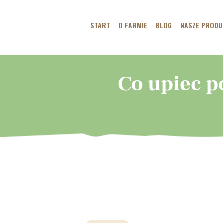
START
O FARMIE
BLOG
NASZE PRODU
Co upiec p