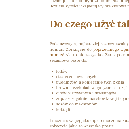
sezam jest też dobrym źródłem roślinneg
uczucie sytości i wspierający prawidłową pe
Do czego użyć ta
Podstawowym, najbardziej rozpoznawalny
humus. Zerknijcie do
poprzedniego wpi
humus
! Ale to nie wszystko. Zaraz po 
sezamową pastę do:
lodów
ciasteczek owsianych
puddingów, a koniecznie tych z chia
brownie czekoladowego (zamiast częśc
dipów warzywnych i dressingów
zup, szczególnie marchewkowej i dyni
sosów do makaronów
koktajli
I można użyć jej jako dip do moczenia su
zobaczcie jakie to wszystko proste: