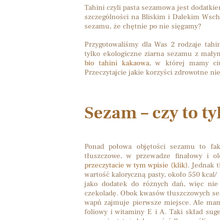
Tahini czyli pasta sezamowa jest dodatki
szczególności na Bliskim i Dalekim Wsch
sezamu, że chętnie po nie sięgamy?
Przygotowaliśmy dla Was 2 rodzaje tahi
tylko ekologiczne ziarna sezamu z mały
bio tahini kakaowa
, w której mamy ci
Przeczytajcie jakie korzyści zdrowotne n
Sezam – czy to t
Ponad połowa objętości sezamu to fak
tłuszczowe, w przewadze finałowy i ol
przeczytacie w tym wpisie (klik)
. Jednak 
wartość kaloryczną pasty, około 550 kcal/
jako dodatek do różnych dań, więc nie
czekoladę. Obok kwasów tłuszczowych sez
wapń zajmuje pierwsze miejsce. Ale mamy
foliowy i witaminy E i A. Taki skład sug