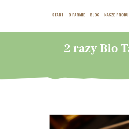
START
O FARMIE
BLOG
NASZE PRODU
2 razy Bio T