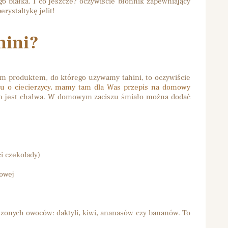
o białka. I co jeszcze? oczywiście błonnik zapewniający
rystaltykę jelit!
hini?
m produktem, do którego używamy tahini, to oczywiście
su o ciecierzycy, mamy tam dla Was przepis na domowy
nim jest chałwa. W domowym zaciszu śmiało można dodać
i czekolady)
owej
szonych owoców: daktyli, kiwi, ananasów czy bananów. To