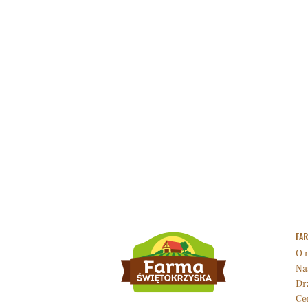
FA
O 
Na
Dr
Cer