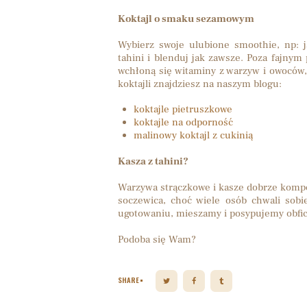
Koktajl o smaku sezamowym
Wybierz swoje ulubione smoothie, np: j
tahini i blenduj jak zawsze. Poza fajn
wchłoną się witaminy z warzyw i owoców, 
koktajli znajdziesz na naszym blogu:
koktajle pietruszkowe
koktajle na odporność
malinowy koktajl z cukinią
Kasza z tahini?
Warzywa strączkowe i kasze dobrze kompo
soczewica, choć wiele osób chwali sob
ugotowaniu, mieszamy i posypujemy obfici
Podoba się Wam?
SHARE