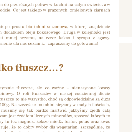
em do przeróżnych potraw w kuchni na całym świecie, a w
odzie. Co jest takiego w prażonych, zmielonych ziarnach
ni: po prostu
bio tahini sezamowa
, w której znajdziecie
m dodatkiem oleju kokosowego. Druga w kolejności jest
ut mniej sezamu, na rzecz kakao i syropu z agawy.
iesienie dla nas sezam i… zapraszamy do gotowania!
ylko tłuszcz…?
tycznie tłuszcze, ale co ważne – nienasycone kwasy
einowy. O roli tłuszczów w naszej codziennej diecie
tłuszcze to nie wszystko, choć są odpowiedzialne za dużą
 100g. Na szczęście po tahini sięgamy w małych ilościach,
 musimy się tak bardzo martwić, jakbyśmy zjedli całą
am jest źródłem licznych minerałów, spośród których to
 tu też magnez, żelazo miedź, fosfor, potas oraz kwas
eruje, że to dobry wybór dla wegetarian, szczególnie, że