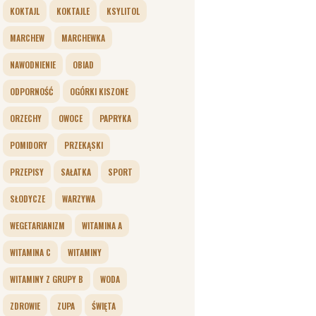
KOKTAJL
KOKTAJLE
KSYLITOL
MARCHEW
MARCHEWKA
NAWODNIENIE
OBIAD
ODPORNOŚĆ
OGÓRKI KISZONE
ORZECHY
OWOCE
PAPRYKA
POMIDORY
PRZEKĄSKI
PRZEPISY
SAŁATKA
SPORT
SŁODYCZE
WARZYWA
WEGETARIANIZM
WITAMINA A
WITAMINA C
WITAMINY
WITAMINY Z GRUPY B
WODA
ZDROWIE
ZUPA
ŚWIĘTA