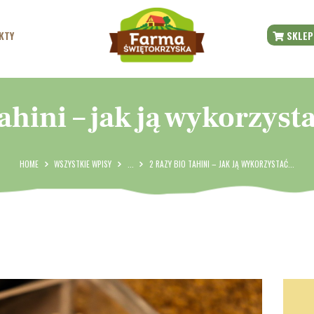
START
KTY
SKLEP
O FARMIE
BLOG
ahini – jak ją wykorzys
NASZE PRODUKTY
SKLEP ONLINE
HOME
WSZYSTKIE WPISY
...
2 RAZY BIO TAHINI – JAK JĄ WYKORZYSTAĆ...
CENTRUM PRASOWE
KONTAKT